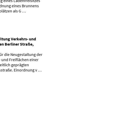
g eines Ladenfreisitzes
rdnung eines Brunnens
plätzen als G …
tung Verkehrs- und
en Berliner Straße,
ür die Neugestaltung der
 und Freiflächen einer
itlich geprägten
straße. Einordnung v …