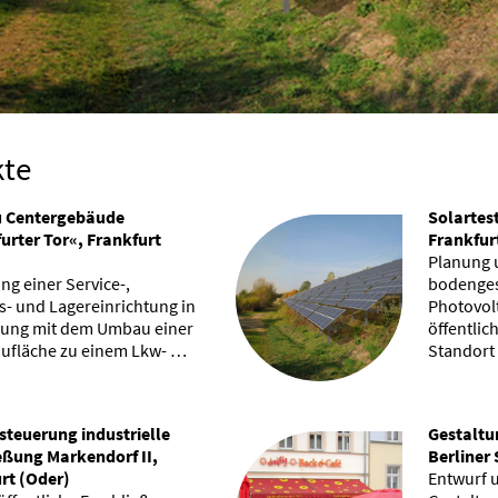
kte
 Centergebäude
Solartes
urter Tor«, Frankfurt
Frankfur
Planung 
ng einer Service-,
bodenges
s- und Lagereinrichtung in
Photovol
ung mit dem Umbau einer
öffentlic
ufläche zu einem Lkw- …
Standort
steuerung industrielle
Gestaltun
eßung Markendorf II,
Berliner
rt (Oder)
Entwurf u