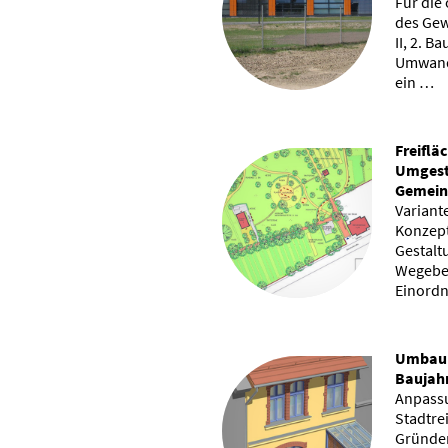
Für die
des Gew
II, 2. B
Umwand
ein …
Freiflä
Umgest
Gemeind
Varian
Konzept
Gestalt
Wegebe
Einordn
Umbau 
Baujahr
Anpass
Stadtre
Gründer