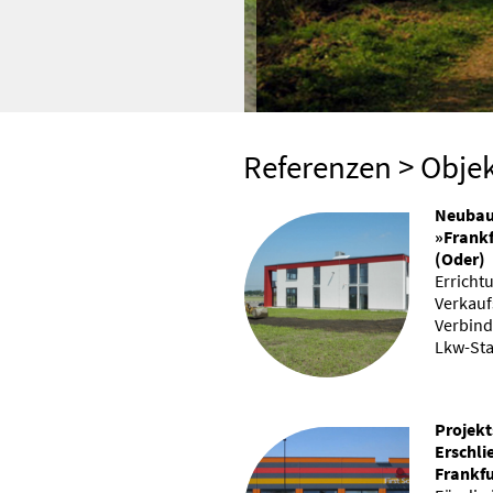
Referenzen
> Obje
Neubau
»Frankf
(Oder)
Errichtu
Verkauf
Verbind
Lkw-Sta
Projekt
Erschli
Frankfu