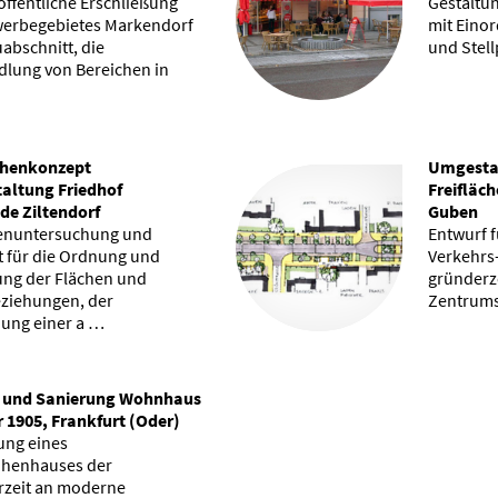
 öffentliche Erschließung
Gestaltun
erbegebietes Markendorf
mit Eino
auabschnitt, die
und Stell
lung von Bereichen in
chenkonzept
Umgestal
altung Friedhof
Freifläch
e Ziltendorf
Guben
tenuntersuchung und
Entwurf f
 für die Ordnung und
Verkehrs-
ung der Flächen und
gründerze
ziehungen, der
Zentrums
ung einer a …
und Sanierung Wohnhaus
 1905, Frankfurt (Oder)
ung eines
ihenhauses der
zeit an moderne