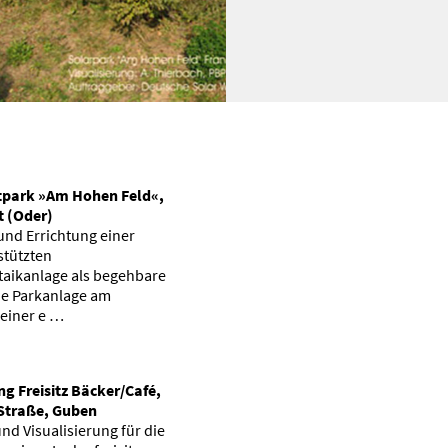
tpark »Am Hohen Feld«,
t (Oder)
und Errichtung einer
tützten
taikanlage als begehbare
he Parkanlage am
 einer e …
g Freisitz Bäcker/Café,
 Straße, Guben
nd Visualisierung für die